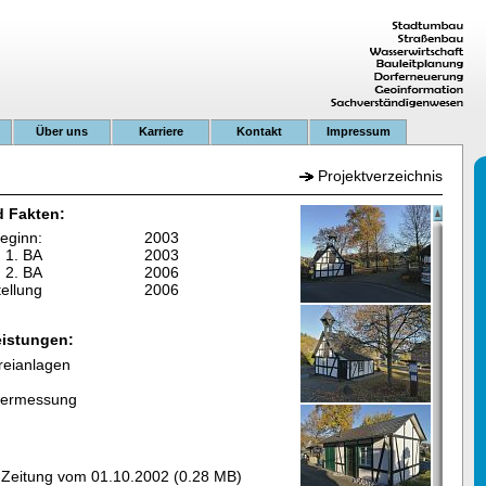
Über uns
Karriere
Kontakt
Impressum
Projektverzeichnis
d Fakten:
eginn:
2003
 1. BA
2003
 2. BA
2006
tellung
2006
eistungen:
reianlagen
vermessung
-Zeitung vom 01.10.2002 (0.28 MB)