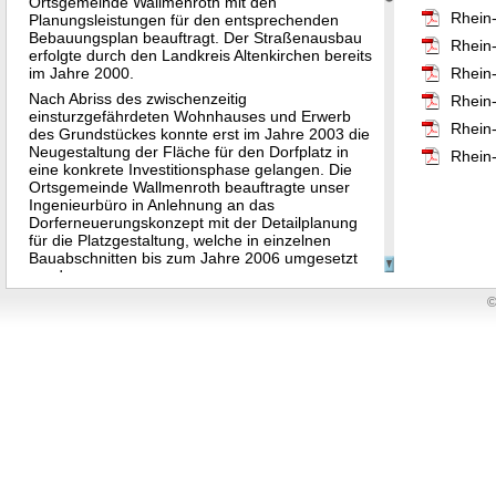
Ortsgemeinde Wallmenroth mit den
Rhein
Planungsleistungen für den entsprechenden
Bebauungsplan beauftragt. Der Straßenausbau
Rhein
erfolgte durch den Landkreis Altenkirchen bereits
im Jahre 2000.
Rhein
Nach Abriss des zwischenzeitig
Rhein-
einsturzgefährdeten Wohnhauses und Erwerb
Rhein
des Grundstückes konnte erst im Jahre 2003 die
Neugestaltung der Fläche für den Dorfplatz in
Rhein
eine konkrete Investitionsphase gelangen. Die
Ortsgemeinde Wallmenroth beauftragte unser
Ingenieurbüro in Anlehnung an das
Dorferneuerungskonzept mit der Detailplanung
für die Platzgestaltung, welche in einzelnen
Bauabschnitten bis zum Jahre 2006 umgesetzt
wurde.
Durch die Neugestaltung eines Dorfplatzes im
©
Ortskern im Rahmen der Dorferneuerung hat die
Ortsgemeinde ein Ensemble geschaffen und
dabei das denkmalgeschützte historische
Glockenhaus in die dorfgerechte
Freiflächengestaltung integriert, welches der
Dorfbevölkerung für gesellige Feste und
ansonsten erholsame Freizeitaktivitäten dient und
rege angenommen wird.
Ergänzend wurde im historischen Fachwerkstil im
architektonischen Einklang zum Glockenhaus auf