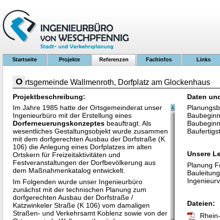
Startseite
Projekte
Referenzen
Fachinfos
Links
O
rtsgemeinde Wallmenroth, Dorfplatz am Glockenhaus
Projektbeschreibung:
Daten un
Im Jahre 1985 hatte der Ortsgemeinderat unser
Planungsb
Ingenieurbüro mit der Erstellung eines
Baubeginn
Dorferneuerungskonzeptes
beauftragt. Als
Baubeginn
wesentliches Gestaltungsobjekt wurde zusammen
Baufertigs
mit dem dorfgerechten Ausbau der Dorfstraße (K
106) die Anlegung eines Dorfplatzes im alten
Unsere L
Ortskern für Freizeitaktivitäten und
Festveranstaltungen der Dorfbevölkerung aus
Planung F
dem Maßnahmenkatalog entwickelt.
Bauleitung
Ingenieur
Im Folgenden wurde unser Ingenieurbüro
zunächst mit der technischen Planung zum
dorfgerechten Ausbau der Dorfstraße /
Dateien:
Katzwinkeler Straße (K 106) vom damaligen
Straßen- und Verkehrsamt Koblenz sowie von der
Rhein